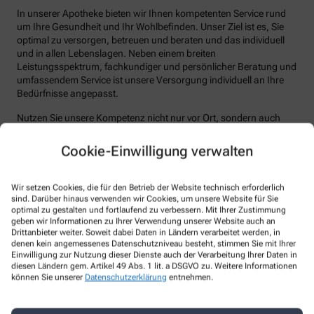
In unserer Apotheke bieten wir Ihnen kompetenten Service rund
um Ihre Gesundheit und Ihr Wohlbefinden. Unser Ziel ist es, Sie
optimal zu versorgen, betreuen und beraten und das individuell
und in allen Lebenslagen. Neben einem breiten
Leistungsspektrum, fachkundiger und persönlicher Beratung und
umfassendem Service ist unsere Versorgung individuell an Ihre
Bedürfnisse angepasst.
Nutzen Sie unsere Kompetenz nicht nur vor Ort, sondern auch
online. So sparen Sie doppelte Wege und profitieren von
exklusiven Angeboten.
Cookie-Einwilligung verwalten
Wir freuen uns auf Ihren Besuch!
Wir setzen Cookies, die für den Betrieb der Website technisch erforderlich
sind. Darüber hinaus verwenden wir Cookies, um unsere Website für Sie
Unsere Leistungen
optimal zu gestalten und fortlaufend zu verbessern. Mit Ihrer Zustimmung
geben wir Informationen zu Ihrer Verwendung unserer Website auch an
Alle Leistungen
Drittanbieter weiter. Soweit dabei Daten in Ländern verarbeitet werden, in
denen kein angemessenes Datenschutzniveau besteht, stimmen Sie mit Ihrer
Wir sind für Sie da – vor Ort und digital
Einwilligung zur Nutzung dieser Dienste auch der Verarbeitung Ihrer Daten in
diesen Ländern gem. Artikel 49 Abs. 1 lit. a DSGVO zu. Weitere Informationen
können Sie unserer
Datenschutzerklärung
entnehmen.
Unsere Apotheke steht nicht nur als vertrauenswürdiger Ort in
Ihrer Nachbarschaft, sondern auch als digitaler Begleiter zur