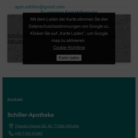
apot.schiller@gmail.com
Zu unserem Kontaktformular
Mit dem Laden der Karte stimmen Sie den
Datenschutzbestimmungen von Google zu.
Klicken Sie auf „Karte Laden“, um Google
Schiller-Apotheke, Theodor-Heuss-Str. 42, 71566
map zu aktivieren.
Althütte
Cookie-Richtlinie
Karte laden
Kontakt
Schiller-Apotheke
Theodor-Heuss-Str. 42
,
71566
Althütte
+49-7183 41685