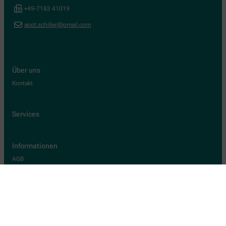
+49-7183 41019
apot.schiller@gmail.com
Über uns
Kontakt
Services
Informationen
AGB
Datenschutz
Impressum
Barrierefreiheitserklärung