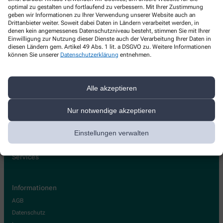
Schiller-Apotheke
optimal zu gestalten und fortlaufend zu verbessern. Mit Ihrer Zustimmung
geben wir Informationen zu Ihrer Verwendung unserer Website auch an
Drittanbieter weiter. Soweit dabei Daten in Ländern verarbeitet werden, in
Theodor-Heuss-Str. 42
,
71566
Althütte
denen kein angemessenes Datenschutzniveau besteht, stimmen Sie mit Ihrer
+49-7183 41685
Einwilligung zur Nutzung dieser Dienste auch der Verarbeitung Ihrer Daten in
diesen Ländern gem. Artikel 49 Abs. 1 lit. a DSGVO zu. Weitere Informationen
+49-7183 41019
können Sie unserer
Datenschutzerklärung
entnehmen.
apot.schiller@gmail.com
Alle akzeptieren
Nur notwendige akzeptieren
Über uns
Kontakt
Einstellungen verwalten
Services
Informationen
AGB
Datenschutz